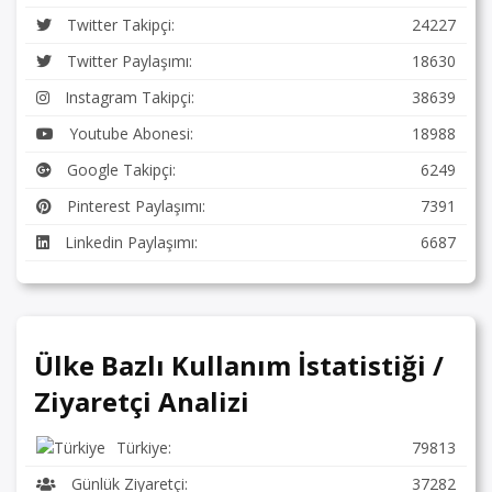
Twitter Takipçi:
24227
Twitter Paylaşımı:
18630
Instagram Takipçi:
38639
Youtube Abonesi:
18988
Google Takipçi:
6249
Pinterest Paylaşımı:
7391
Linkedin Paylaşımı:
6687
Ülke Bazlı Kullanım İstatistiği /
Ziyaretçi Analizi
Türkiye:
79813
Günlük Ziyaretçi:
37282