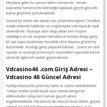
Meydana gelen bu şanssız işlem sonrasında , hesabı
bulunanlar hemencecik belirsizliğe kapılarak geçerli giriş linki
bulma girişimine yumulmaktadır.
Güvenli bir online site olarak size yönlendireceğimiz Trendbet,
maddi anlamda hakkında sizi mağduriyete sokmayacak sayılı
sitelerdendir. Piyasaya adım attığı yıldan beri müşteri
odaklılığını en üst seviyede tutmakta ve bundan dolayı geniş
bir üye sayısı kazanmayı muvaffak olma başarısı göstermiş
durumdadır. Arzettiği geniş yelpazeli bahisler , casino ve canlı
oyunlar ve avantajlı promosyon seçenekleri sayesinde kumar
sitesinde eğlenceli saatler geçireceksiniz.
Vdcasino46 .com Giriş Adresi –
Vdcasino 46 Güncel Adresi
Yurtdışı lokasyonlu çevirimiçi bahis ve casino websitelerinin
Türkiye sınırları içinde kaçak oyun olarak kategorize
edilmesinden dolayı kimi zaman geçerli adresi
engellenmektedir. Vdcasino’in de mevcut resmi adresi, geçerli
adresin erişime kapatılması muamelesine uğramış ve bu