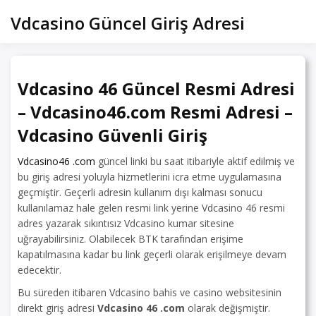
Skip
Vdcasino Güncel Giriş Adresi
to
content
Vdcasino 46 Güncel Resmi Adresi
– Vdcasino46.com Resmi Adresi –
Vdcasino Güvenli Giriş
Vdcasino46 .com
güncel linki bu saat itibariyle aktif edilmiş ve
bu giriş adresi yoluyla hizmetlerini icra etme uygulamasına
geçmiştir. Geçerli adresin kullanım dışı kalması sonucu
kullanılamaz hale gelen resmi link yerine Vdcasino 46 resmi
adres yazarak sıkıntısız Vdcasino kumar sitesine
uğrayabilirsiniz. Olabilecek BTK tarafından erişime
kapatılmasına kadar bu link geçerli olarak erişilmeye devam
edecektir.
Bu süreden itibaren Vdcasino bahis ve casino websitesinin
direkt giriş adresi
Vdcasino 46 .com
olarak değişmiştir.