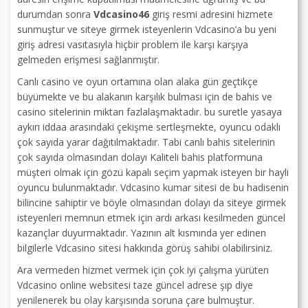
durumdan sonra
Vdcasino46
giriş resmi adresini hizmete
sunmuştur ve siteye girmek isteyenlerin Vdcasino’a bu yeni
giriş adresi vasıtasıyla hiçbir problem ile karşı karşıya
gelmeden erişmesi sağlanmıştır.
Canlı casino ve oyun ortamına olan alaka gün geçtikçe
büyümekte ve bu alakanın karşılık bulması için de bahis ve
casino sitelerinin miktarı fazlalaşmaktadır. bu suretle yasaya
aykırı iddaa arasındaki çekişme sertleşmekte, oyuncu odaklı
çok sayıda yarar dağıtılmaktadır. Tabi canlı bahis sitelerinin
çok sayıda olmasından dolayı Kaliteli bahis platformuna
müşteri olmak için gözü kapalı seçim yapmak isteyen bir hayli
oyuncu bulunmaktadır. Vdcasino kumar sitesi de bu hadisenin
bilincine sahiptir ve böyle olmasından dolayı da siteye girmek
isteyenleri memnun etmek için ardı arkası kesilmeden güncel
kazançlar duyurmaktadır. Yazının alt kısmında yer edinen
bilgilerle Vdcasino sitesi hakkında görüş sahibi olabilirsiniz.
Ara vermeden hizmet vermek için çok iyi çalışma yürüten
Vdcasino online websitesi taze güncel adrese şıp diye
yenilenerek bu olay karşısında soruna çare bulmuştur.