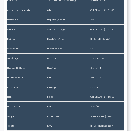
Platense
Central Córdoba Santiago
Korner : 3.5 Alt
Avusturya Klagenfurt
Admira
Gol Dk Aralığı : 31-45
Dornbirn
Rapid Viyana II
X/X
Wilrijk
Standard Liège
Gol Dk Aralığı : 61-75
Deinze
Excelsior Virton
İlk Gol : Ev Sahibi
Atlético PR
Internacional
1/2
Confiança
Náutico
1/2 & Üst 4.5
Hradec Králové
Karviná
Skor : 1:4
Nordsjælland
AaB
Skor : 1:3
Elite 3000
HB Køge
2.25 Üst
HJK
Haka
Gol Dk Aralığı : 16-30
Dunkerque
Ajaccio
3.25 Üst
Osijek
Istra 1961
Korner Aralığı : 0-8
Telstar
MVV
İlk Gol : Deplasman