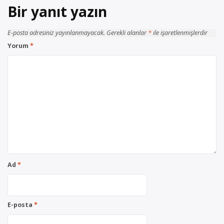
Bir yanıt yazın
E-posta adresiniz yayınlanmayacak.
Gerekli alanlar
*
ile işaretlenmişlerdir
Yorum
*
Ad
*
E-posta
*