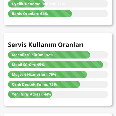
Üyelik/Deneme Bonusu:
37%
Bahis Oranları:
64%
Servis Kullanım Oranları
Masaüstü Sürüm:
82%
Mobil Sürüm:
95%
Müşteri Hizmetleri:
79%
Canlı Destek Birimi:
72%
Yeni Giriş Adresi:
44%