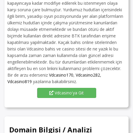
kapayıncaya kadar modifiye edilerek bu istenmeyen olaya
karşı soruna çare bulmuştur. Yurdumuz hudutları içerisindeki
ilgili birim, yasadışı oyun pozisyonunda yer alan platformların
ülkemiz hudutları içinde çalışma yürütmesine kanunlardan
dolayı müsaade etmemektedir ve bundan ötürü de aktif
biçimde kullanılan direkt adresine BTK tarafından erişime
kapatılması yapılmaktadır. Kaçak bahis online sitelerinden
birisi olan Vdcasino bahis ve casino sitesi de ne yazık ki bu
kapsamda zaman zaman kullanımda olan güncel adresi
engellenebilmektedir. Bu tür durumlardan etkilenmemek için
aktifleşen bu en son linkini kullanmanız problemi çözecektir.
Bir de arzu ederseniz
Vdcasino170
,
Vdcasino282
,
Vdcasino819
yazılarına bakabilirsiniz.
Vdcasino'ya Git
Domain Bilgisi / Analizi