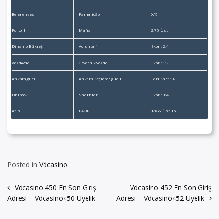
Belenenses
Famalicão
X/X
Porto II
Mafra
2.75 Üst
Dinamo Bükreş
Voluntari
Skor : 2:4
Vozdovac
Crvena Zvezda
Skor : 1:2
Ankaragücü
Ankara Keçiörengücü
Sarı Kart : 0-3
Dnipro-1
Shakhtar
Skor : 3:4
Aris
PAOK
1/X & Üst 3.5
Posted in
Vdcasino
Yazı
Vdcasino 450 En Son Giriş
Vdcasino 452 En Son Giriş
Adresi – Vdcasino450 Üyelik
Adresi – Vdcasino452 Üyelik
gezinmesi