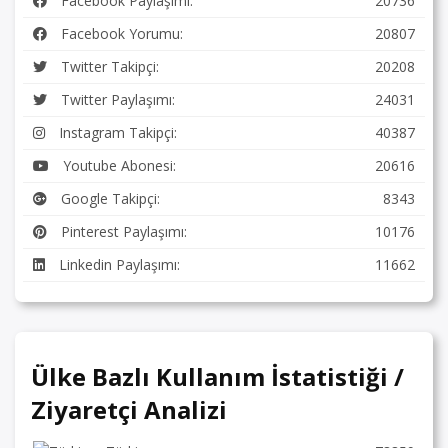
Facebook Paylaşımı:
20736
Facebook Yorumu:
20807
Twitter Takipçi:
20208
Twitter Paylaşımı:
24031
Instagram Takipçi:
40387
Youtube Abonesi:
20616
Google Takipçi:
8343
Pinterest Paylaşımı:
10176
Linkedin Paylaşımı:
11662
Ülke Bazlı Kullanım İstatistiği /
Ziyaretçi Analizi