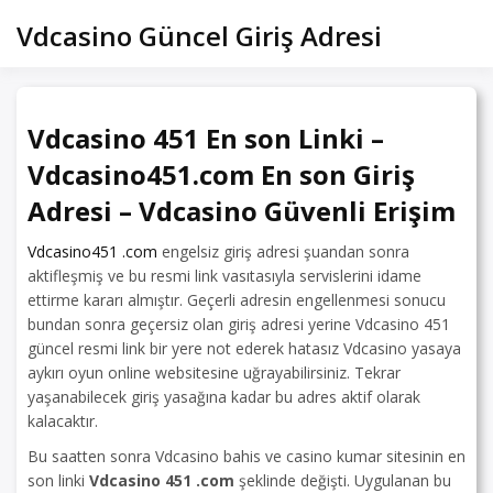
Skip
Vdcasino Güncel Giriş Adresi
to
content
Vdcasino 451 En son Linki –
Vdcasino451.com En son Giriş
Adresi – Vdcasino Güvenli Erişim
Vdcasino451 .com
engelsiz giriş adresi şuandan sonra
aktifleşmiş ve bu resmi link vasıtasıyla servislerini idame
ettirme kararı almıştır. Geçerli adresin engellenmesi sonucu
bundan sonra geçersiz olan giriş adresi yerine Vdcasino 451
güncel resmi link bir yere not ederek hatasız Vdcasino yasaya
aykırı oyun online websitesine uğrayabilirsiniz. Tekrar
yaşanabilecek giriş yasağına kadar bu adres aktif olarak
kalacaktır.
Bu saatten sonra Vdcasino bahis ve casino kumar sitesinin en
son linki
Vdcasino 451 .com
şeklinde değişti. Uygulanan bu