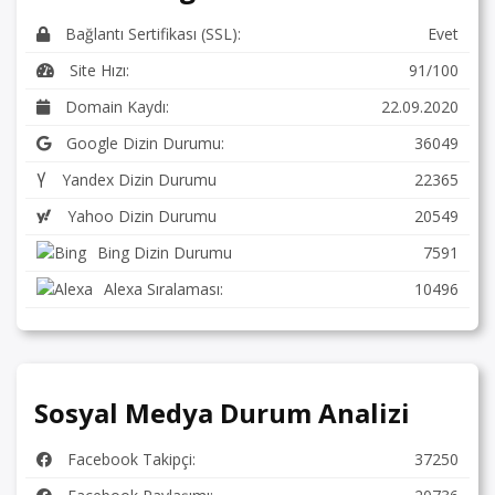
Bağlantı Sertifikası (SSL):
Evet
Site Hızı:
91/100
Domain Kaydı:
22.09.2020
Google Dizin Durumu:
36049
Yandex Dizin Durumu
22365
Yahoo Dizin Durumu
20549
Bing Dizin Durumu
7591
Alexa Sıralaması:
10496
Sosyal Medya Durum Analizi
Facebook Takipçi:
37250