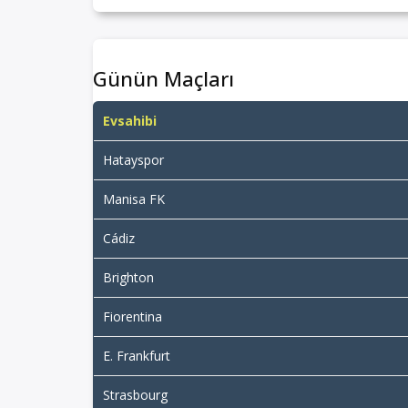
Günün Maçları
Evsahibi
Hatayspor
Manisa FK
Cádiz
Brighton
Fiorentina
E. Frankfurt
Strasbourg