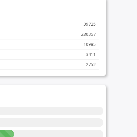
39725
280357
10985
3411
2752