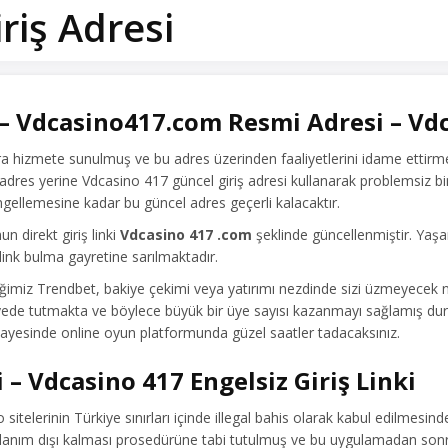
riş Adresi
– Vdcasino417.com Resmi Adresi – Vdc
nra hizmete sunulmuş ve bu adres üzerinden faaliyetlerini idame ettirm
dres yerine Vdcasino 417 güncel giriş adresi kullanarak problemsiz b
ngellemesine kadar bu güncel adres geçerli kalacaktır.
 direkt giriş linki
Vdcasino 417 .com
şeklinde güncellenmiştir. Yaşa
ink bulma gayretine sarılmaktadır.
ttiğimiz Trendbet, bakiye çekimi veya yatırımı nezdinde sizi üzmeyecek n
eviyede tutmakta ve böylece büyük bir üye sayısı kazanmayı sağlamış du
sayesinde online oyun platformunda güzel saatler tadacaksınız.
 – Vdcasino 417 Engelsiz Giriş Linki
no sitelerinin Türkiye sınırları içinde illegal bahis olarak kabul edilmesi
 kullanım dışı kalması prosedürüne tabi tutulmuş ve bu uygulamadan so