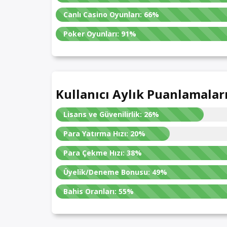
Canlı Casino Oyunları:
66%
Poker Oyunları:
91%
Kullanıcı Aylık Puanlamalar
Lisans ve Güvenilirlik:
26%
Para Yatırma Hızı:
20%
Para Çekme Hızı:
38%
Üyelik/Deneme Bonusu:
49%
Bahis Oranları:
55%