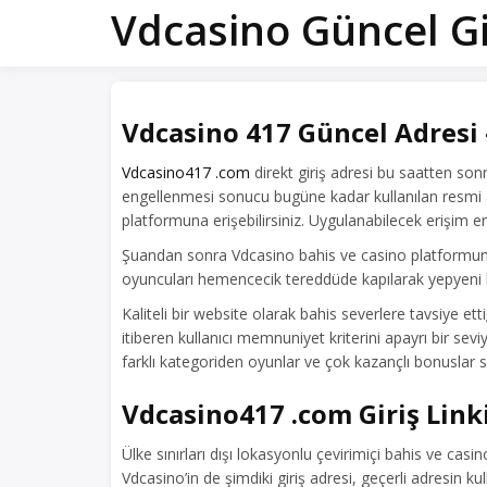
Skip
Vdcasino Güncel Gi
to
content
Vdcasino 417 Güncel Adresi 
Vdcasino417 .com
direkt giriş adresi bu saatten so
engellenmesi sonucu bugüne kadar kullanılan resmi a
platformuna erişebilirsiniz. Uygulanabilecek erişim e
Şuandan sonra Vdcasino bahis ve casino platformunun
oyuncuları hemencecik tereddüde kapılarak yepyeni l
Kaliteli bir website olarak bahis severlere tavsiye e
itiberen kullanıcı memnuniyet kriterini apayrı bir s
farklı kategoriden oyunlar ve çok kazançlı bonuslar 
Vdcasino417 .com Giriş Linki
Ülke sınırları dışı lokasyonlu çevirimiçi bahis ve casi
Vdcasino’in de şimdiki giriş adresi, geçerli adresin