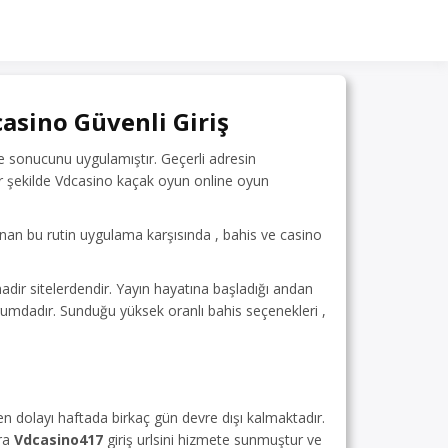
asino Güvenli Giriş
e sonucunu uygulamıştır. Geçerli adresin
ir şekilde Vdcasino kaçak oyun online oyun
nan bu rutin uygulama karşısında , bahis ve casino
adir sitelerdendir. Yayın hayatına başladığı andan
rumdadır. Sunduğu yüksek oranlı bahis seçenekleri ,
nden dolayı haftada birkaç gün devre dışı kalmaktadır.
nra
Vdcasino417
giriş urlsini hizmete sunmuştur ve