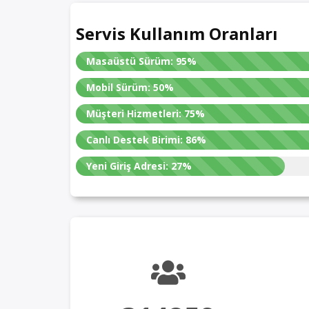
Servis Kullanım Oranları
Masaüstü Sürüm:
95%
Mobil Sürüm:
50%
Müşteri Hizmetleri:
75%
Canlı Destek Birimi:
86%
Yeni Giriş Adresi:
27%