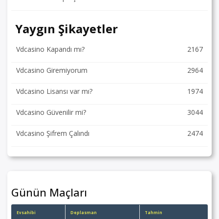
Yaygın Şikayetler
Vdcasino Kapandı mı?
2167
Vdcasino Giremiyorum
2964
Vdcasino Lisansı var mı?
1974
Vdcasino Güvenilir mi?
3044
Vdcasino Şifrem Çalındı
2474
Günün Maçları
Evsahibi
Deplasman
Tahmin