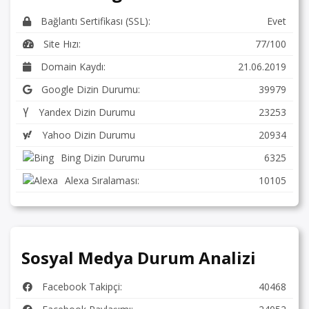
Bağlantı Sertifikası (SSL):
Evet
Site Hızı:
77/100
Domain Kaydı:
21.06.2019
Google Dizin Durumu:
39979
Yandex Dizin Durumu
23253
Yahoo Dizin Durumu
20934
Bing Dizin Durumu
6325
Alexa Sıralaması:
10105
Sosyal Medya Durum Analizi
Facebook Takipçi:
40468