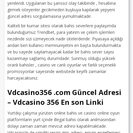
yenilendi. Uygulanan bu şanssız olay takibinde , hesabına
girmek isteyenler gecikmeden kuşkuya kapılarak yepyeni
güncel adres sorgulamasına yumulmaktadır.
Kaliteli bir kumar sitesi olarak bahis severlere paylaşımda
bulunduğumuz Trendbet, para yatırım ve çekim işlemleri
nezdinde sizi üzmeyecek nadir sitelerdendir. Piyasaya açıldığı
andan beri kullanıcı memnuniyetini en başta bulundurmakta
ve bu sayede sayılamayacak kadar bir bahis sever sayısı
kazanmayı sağlamış durumdadır. Sunmuş olduğu yüksek
oranlı bahisler , casino ve canlı oyunlar ve farklı seçenekli
promosyonlar sayesinde websitede keyifli zamanlar
harcayacaksınız.
Vdcasino356 .com Güncel Adresi
– Vdcasino 356 En son Linki
Yurtdışı çalışma yürüten online bahis ve casino online oyun
platformların yurt içinde illegal bahis olarak anılmasından
dolayı zaman zaman mevcut adresi kapatılmaktadır.
Vdcasino’in de şimdiki resmi giriş adresi, erişim engellemesi