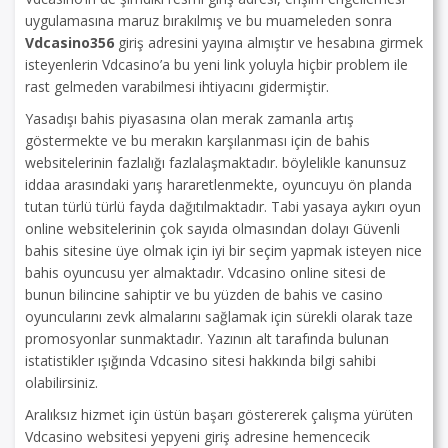
uygulamasına maruz bırakılmış ve bu muameleden sonra
Vdcasino356
giriş adresini yayına almıştır ve hesabına girmek
isteyenlerin Vdcasino’a bu yeni link yoluyla hiçbir problem ile
rast gelmeden varabilmesi ihtiyacını gidermiştir.
Yasadışı bahis piyasasına olan merak zamanla artış
göstermekte ve bu merakın karşılanması için de bahis
websitelerinin fazlalığı fazlalaşmaktadır. böylelikle kanunsuz
iddaa arasındaki yarış hararetlenmekte, oyuncuyu ön planda
tutan türlü türlü fayda dağıtılmaktadır. Tabi yasaya aykırı oyun
online websitelerinin çok sayıda olmasından dolayı Güvenli
bahis sitesine üye olmak için iyi bir seçim yapmak isteyen nice
bahis oyuncusu yer almaktadır. Vdcasino online sitesi de
bunun bilincine sahiptir ve bu yüzden de bahis ve casino
oyuncularını zevk almalarını sağlamak için sürekli olarak taze
promosyonlar sunmaktadır. Yazının alt tarafında bulunan
istatistikler ışığında Vdcasino sitesi hakkında bilgi sahibi
olabilirsiniz.
Aralıksız hizmet için üstün başarı göstererek çalışma yürüten
Vdcasino websitesi yepyeni giriş adresine hemencecik