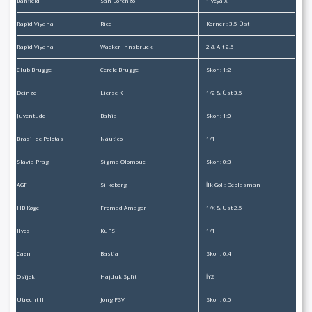
Banfield
San Lorenzo
1 veya X
Rapid Viyana
Ried
Korner : 3.5 Üst
Rapid Viyana II
Wacker Innsbruck
2 & Alt 2.5
Club Brugge
Cercle Brugge
Skor : 1:2
Deinze
Lierse K
1/2 & Üst 3.5
Juventude
Bahia
Skor : 1:0
Brasil de Pelotas
Náutico
1/1
Slavia Prag
Sigma Olomouc
Skor : 0:3
AGF
Silkeborg
İlk Gol : Deplasman
HB Køge
Fremad Amager
1/X & Üst 2.5
Ilves
KuPS
1/1
Caen
Bastia
Skor : 0:4
Osijek
Hajduk Split
İY2
Utrecht II
Jong PSV
Skor : 0:5