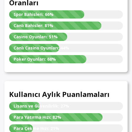
Oranları
Spor Bahisleri:
66%
Canlı Bahisler:
81%
Casino Oyunları:
51%
Canlı Casino Oyunları:
44%
Poker Oyunları:
68%
Kullanıcı Aylık Puanlamaları
Lisans ve Güvenilirlik:
27%
Para Yatırma Hızı:
82%
Para Çekme Hızı:
21%