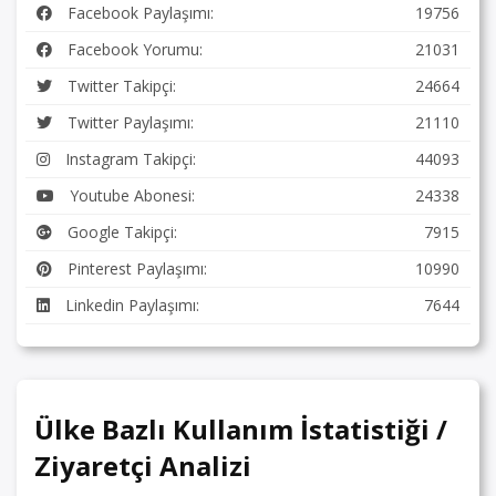
Facebook Paylaşımı:
19756
Facebook Yorumu:
21031
Twitter Takipçi:
24664
Twitter Paylaşımı:
21110
Instagram Takipçi:
44093
Youtube Abonesi:
24338
Google Takipçi:
7915
Pinterest Paylaşımı:
10990
Linkedin Paylaşımı:
7644
Ülke Bazlı Kullanım İstatistiği /
Ziyaretçi Analizi