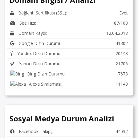
Bağlantı Sertifikası (SSL):
Evet
Site Hızı:
87/100
Domain Kaydı:
12.04.2018
Google Dizin Durumu:
41302
Yandex Dizin Durumu
20148
Yahoo Dizin Durumu
21706
Bing Dizin Durumu
7673
Alexa Sıralaması:
11140
Sosyal Medya Durum Analizi
Facebook Takipçi:
44032