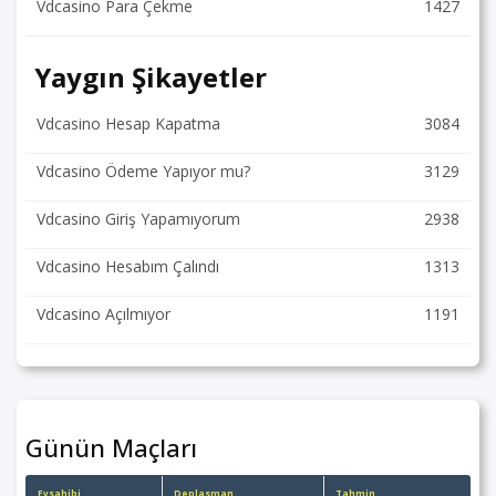
Vdcasino Para Çekme
1427
Yaygın Şikayetler
Vdcasino Hesap Kapatma
3084
Vdcasino Ödeme Yapıyor mu?
3129
Vdcasino Giriş Yapamıyorum
2938
Vdcasino Hesabım Çalındı
1313
Vdcasino Açılmıyor
1191
Günün Maçları
Evsahibi
Deplasman
Tahmin