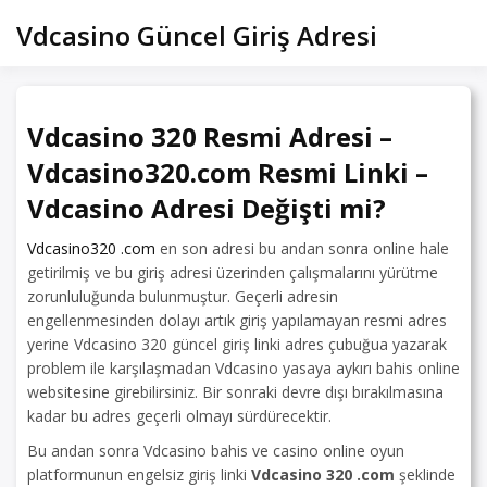
Skip
Vdcasino Güncel Giriş Adresi
to
content
Vdcasino 320 Resmi Adresi –
Vdcasino320.com Resmi Linki –
Vdcasino Adresi Değişti mi?
Vdcasino320 .com
en son adresi bu andan sonra online hale
getirilmiş ve bu giriş adresi üzerinden çalışmalarını yürütme
zorunluluğunda bulunmuştur. Geçerli adresin
engellenmesinden dolayı artık giriş yapılamayan resmi adres
yerine Vdcasino 320 güncel giriş linki adres çubuğua yazarak
problem ile karşılaşmadan Vdcasino yasaya aykırı bahis online
websitesine girebilirsiniz. Bir sonraki devre dışı bırakılmasına
kadar bu adres geçerli olmayı sürdürecektir.
Bu andan sonra Vdcasino bahis ve casino online oyun
platformunun engelsiz giriş linki
Vdcasino 320 .com
şeklinde