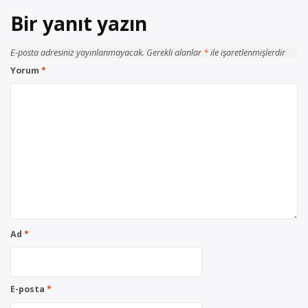
Bir yanıt yazın
E-posta adresiniz yayınlanmayacak.
Gerekli alanlar
*
ile işaretlenmişlerdir
Yorum
*
Ad
*
E-posta
*