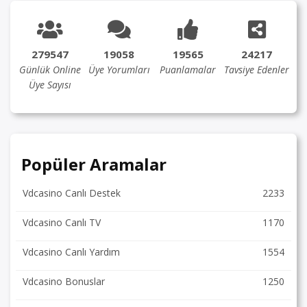
279547
19058
19565
24217
Günlük Online
Üye Yorumları
Puanlamalar
Tavsiye Edenler
Üye Sayısı
Popüler Aramalar
Vdcasino Canlı Destek
2233
Vdcasino Canlı TV
1170
Vdcasino Canlı Yardım
1554
Vdcasino Bonuslar
1250