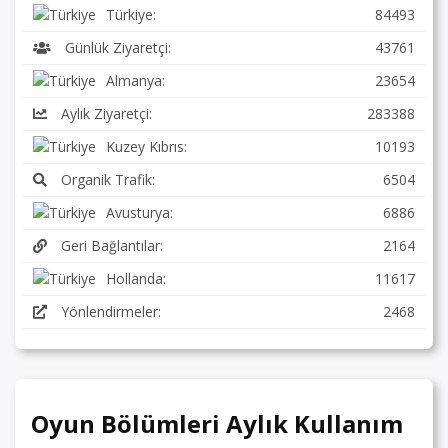
Türkiye:
84493
Günlük Ziyaretçi:
43761
Almanya:
23654
Aylık Ziyaretçi:
283388
Kuzey Kıbrıs:
10193
Organik Trafik:
6504
Avusturya:
6886
Geri Bağlantılar:
2164
Hollanda:
11617
Yönlendirmeler:
2468
Oyun Bölümleri Aylık Kullanım