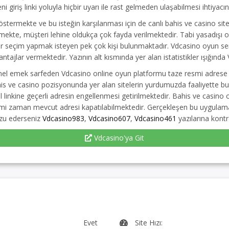
iriş linki yoluyla hiçbir uyarı ile rast gelmeden ulaşabilmesi ihtiyacını
termekte ve bu isteğin karşılanması için de canlı bahis ve casino sitel
mekte, müşteri lehine oldukça çok fayda verilmektedir. Tabi yasadışı oy
i bir seçim yapmak isteyen pek çok kişi bulunmaktadır. Vdcasino oyun se
ajlar vermektedir. Yazının alt kısmında yer alan istatistikler ışığında Vd
nel emek sarfeden Vdcasino online oyun platformu taze resmi adrese b
 bahis ve casino pozisyonunda yer alan sitelerin yurdumuzda faaliyett
linkine geçerli adresin engellenmesi getirilmektedir. Bahis ve casino o
 kimi zaman mevcut adresi kapatılabilmektedir. Gerçekleşen bu uygulam
arzu ederseniz
Vdcasino983
,
Vdcasino607
,
Vdcasino461
yazılarına kontro
Vdcasino'ya Git
Evet
Site Hızı: