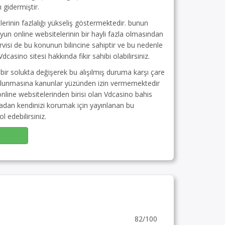
 gidermiştir.
erinin fazlalığı yükseliş göstermektedir. bunun
un online websitelerinin bir hayli fazla olmasından
rvisi de bu konunun bilincine sahiptir ve bu nedenle
casino sitesi hakkında fikir sahibi olabilirsiniz.
ir solukta değişerek bu alışılmış duruma karşı çare
e bulunmasına kanunlar yüzünden izin vermemektedir
nline websitelerinden birisi olan Vdcasino bahis
adan kendinizi korumak için yayınlanan bu
l edebilirsiniz.
82/100