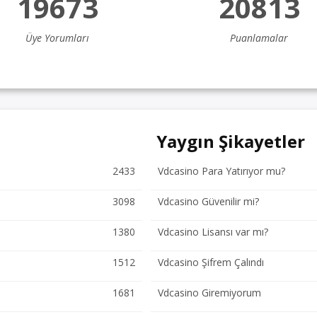
19673
20813
Üye Yorumları
Puanlamalar
Yaygın Şikayetler
2433
Vdcasino Para Yatırıyor mu?
3098
Vdcasino Güvenilir mi?
1380
Vdcasino Lisansı var mı?
1512
Vdcasino Şifrem Çalındı
1681
Vdcasino Giremiyorum