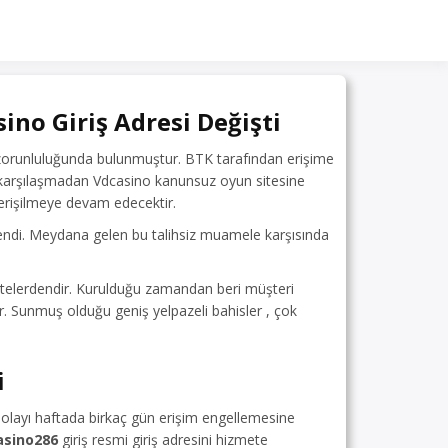
ino Giriş Adresi Değişti
tme zorunluluğunda bulunmuştur. BTK tarafından erişime
le karşılaşmadan Vdcasino kanunsuz oyun sitesine
 erişilmeye devam edecektir.
endi. Meydana gelen bu talihsiz muamele karşısında
itelerdendir. Kurulduğu zamandan beri müşteri
. Sunmuş olduğu geniş yelpazeli bahisler , çok
i
 dolayı haftada birkaç gün erişim engellemesine
asino286
giriş resmi giriş adresini hizmete