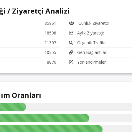
ği / Ziyaretçi Analizi
85961
Günlük Ziyaretçi:
18598
Aylık Ziyaretçi:
11307
Organik Trafik:
10355
Geri Bağlantılar:
8876
Yönlendirmeler:
nım Oranları