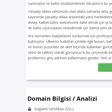
sunmuştur ve bahis müdavimlerinin Vdcasino’a bu yeni g
Yasadışı iddaa sektörüne olan alaka zamanla artış gös
sayesinde yasadışı iddaa arasındaki yarış hareketlen
dolayı Kaliteli bahis websitesine dahil olmak için iy
de bahis oyuncularını sevindirmek için daima yeni avant
Ara vermeden faaliyetlerini sürdürmek için profesyo
bulmuştur. Ülkemiz hudutları içindeki ilgili kurum,
ve bunun yüzünden de aktif biçimde kullanılan güncel 
sitesi de talihsiz olarak görüyoruz ki bu çerçevede
problemsiz giriş adresini kullanmanız gerekir. Yine 
Domain Bilgisi / Analizi
Bağlantı Sertifikası (SSL):