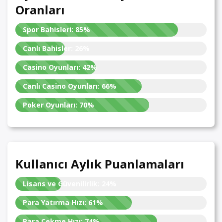
Oranları
Spor Bahisleri:
85%
Canlı Bahisler:
26%
Casino Oyunları:
42%
Canlı Casino Oyunları:
66%
Poker Oyunları:
70%
Kullanıcı Aylık Puanlamaları
Lisans ve Güvenilirlik:
24%
Para Yatırma Hızı:
61%
Para Çekme Hızı:
74%