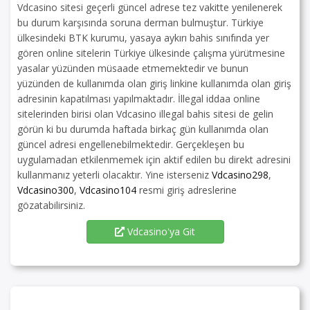
Vdcasino sitesi geçerli güncel adrese tez vakitte yenilenerek
bu durum karşısında soruna derman bulmuştur. Türkiye
ülkesindeki BTK kurumu, yasaya aykırı bahis sınıfında yer
gören online sitelerin Türkiye ülkesinde çalışma yürütmesine
yasalar yüzünden müsaade etmemektedir ve bunun
yüzünden de kullanımda olan giriş linkine kullanımda olan giriş
adresinin kapatılması yapılmaktadır. İllegal iddaa online
sitelerinden birisi olan Vdcasino illegal bahis sitesi de gelin
görün ki bu durumda haftada birkaç gün kullanımda olan
güncel adresi engellenebilmektedir. Gerçekleşen bu
uygulamadan etkilenmemek için aktif edilen bu direkt adresini
kullanmanız yeterli olacaktır. Yine isterseniz
Vdcasino298
,
Vdcasino300
,
Vdcasino104
resmi giriş adreslerine
gözatabilirsiniz.
Vdcasino'ya Git