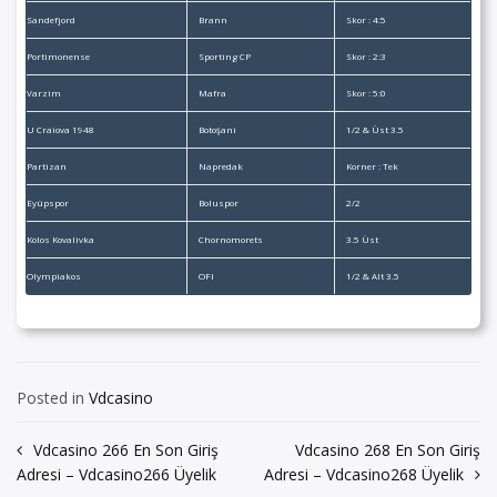
Sandefjord
Brann
Skor : 4:5
Portimonense
Sporting CP
Skor : 2:3
Varzim
Mafra
Skor : 5:0
U Craiova 1948
Botoşani
1/2 & Üst 3.5
Partizan
Napredak
Korner : Tek
Eyüpspor
Boluspor
2/2
Kolos Kovalivka
Chornomorets
3.5 Üst
Olympiakos
OFI
1/2 & Alt 3.5
Posted in
Vdcasino
Yazı
Vdcasino 266 En Son Giriş
Vdcasino 268 En Son Giriş
Adresi – Vdcasino266 Üyelik
Adresi – Vdcasino268 Üyelik
gezinmesi