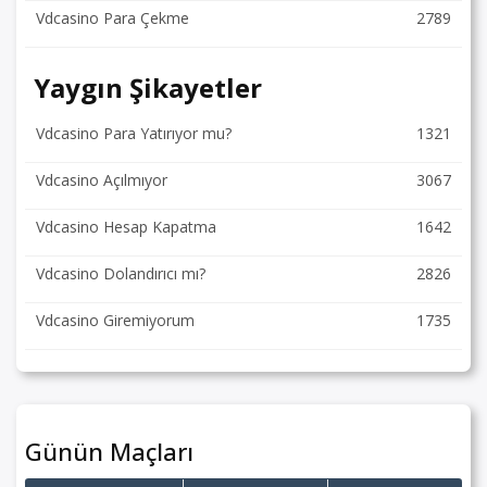
Vdcasino Para Çekme
2789
Yaygın Şikayetler
Vdcasino Para Yatırıyor mu?
1321
Vdcasino Açılmıyor
3067
Vdcasino Hesap Kapatma
1642
Vdcasino Dolandırıcı mı?
2826
Vdcasino Giremiyorum
1735
Günün Maçları