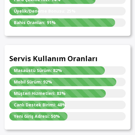
Üyelik/Deneme Bonusu:
25%
Bahis Oranları:
91%
Servis Kullanım Oranları
Masaüstü Sürüm:
82%
Mobil Sürüm:
92%
Müşteri Hizmetleri:
83%
Canlı Destek Birimi:
48%
Yeni Giriş Adresi:
50%