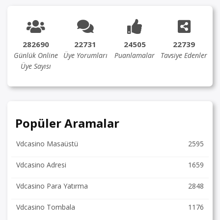
282690
22731
24505
22739
Günlük Online
Üye Yorumları
Puanlamalar
Tavsiye Edenler
Üye Sayısı
Popüler Aramalar
Vdcasino Masaüstü
2595
Vdcasino Adresi
1659
Vdcasino Para Yatırma
2848
Vdcasino Tombala
1176