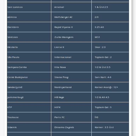
San Lorenzo
Arsenal
1 & Üst 2.5
Admira
Wolfsberger AC
2/X
Dornbirn
Rapid Viyana II
3.25 Alt
Sérésien
Zulte-Waregem
MS1
Westerlo
Lierse K
Skor : 2:3
São Paulo
Internacional
Toplam Gol : 2
Sampaio Corrêa
Vila Nova
1/2 & Üst 3.5
Ceské Budejovice
Slavia Prag
Sarı Kart : 4-6
SønderjyskE
Nordsjælland
Korner Aralığı : 12+
Jammerbugt
HB Køge
1/2 & Alt 4.5
KTP
HIFK
Toplam Gol : 9
Toulouse
Paris FC
İY0
Sibenik
Dinamo Zagreb
Korner : 3.5 Üst