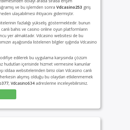
e edilmesinden dolayı arada sırada erişim
a uğramış ve bu işlemden sonra
Vdcasino253
giriş
lmeden ulaşabilmesi ihtiyacını gidermiştir.
telerinin fazlalığı yükseliş göstermektedir. bunun
 canlı bahis ve casino online oyun platformların
ncu yer almaktadır. Vdcasino websitesi de bu
mızın aşağısında listelenen bilgiler ışığında Vdcasino
modifiye edilerek bu uygulama karşısında çözüm
z hudutları içerisinde hizmet vermesine kanunlar
ı iddaa websitelerinden birisi olan Vdcasino canlı
ık herkesin alışmış olduğu bu olaydan etkilenmemek
o377
,
Vdcasino634
adreslerine inceleyebilirsiniz.