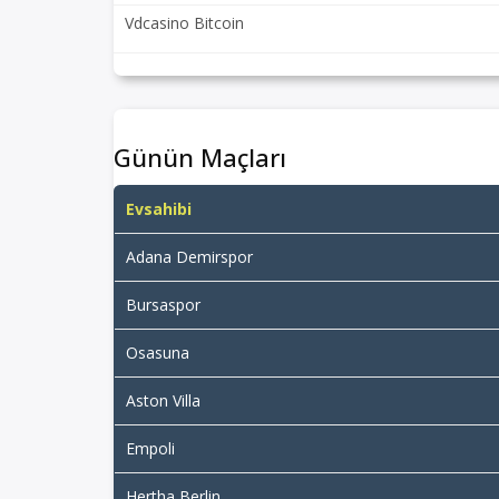
Vdcasino Bitcoin
Günün Maçları
Evsahibi
Adana Demirspor
Bursaspor
Osasuna
Aston Villa
Empoli
Hertha Berlin