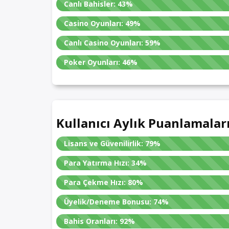
Canlı Bahisler:
43%
Casino Oyunları:
49%
Canlı Casino Oyunları:
59%
Poker Oyunları:
46%
Kullanıcı Aylık Puanlamalar
Lisans ve Güvenilirlik:
79%
Para Yatırma Hızı:
34%
Para Çekme Hızı:
80%
Üyelik/Deneme Bonusu:
74%
Bahis Oranları:
92%