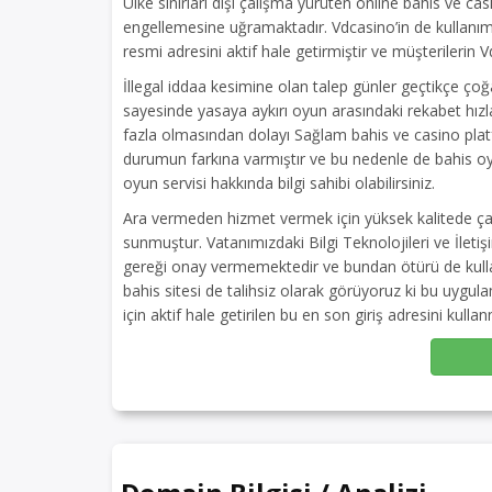
Ülke sınırları dışı çalışma yürüten online bahis ve ca
engellemesine uğramaktadır. Vdcasino’in de kullanı
resmi adresini aktif hale getirmiştir ve müşterilerin Vd
İllegal iddaa kesimine olan talep günler geçtikçe çoğ
sayesinde yasaya aykırı oyun arasındaki rekabet hızla
fazla olmasından dolayı Sağlam bahis ve casino pla
durumun farkına varmıştır ve bu nedenle de bahis oyun
oyun servisi hakkında bilgi sahibi olabilirsiniz.
Ara vermeden hizmet vermek için yüksek kalitede ça
sunmuştur. Vatanımızdaki Bilgi Teknolojileri ve İle
gereği onay vermemektedir ve bundan ötürü de kullanı
bahis sitesi de talihsiz olarak görüyoruz ki bu uyg
için aktif hale getirilen bu en son giriş adresini kul