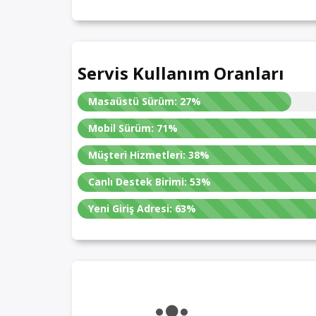
Servis Kullanım Oranları
Masaüstü Sürüm:
27%
Mobil Sürüm:
71%
Müşteri Hizmetleri:
38%
Canlı Destek Birimi:
53%
Yeni Giriş Adresi:
63%