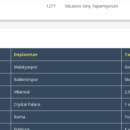
1277
Vdcasino Giriş Yapamıyorum
Deplasman
Ta
Malatyaspor
Gol
Balıkesirspor
Sko
Villarreal
2.5
Crystal Palace
1 
Roma
To
Freiburg
X 