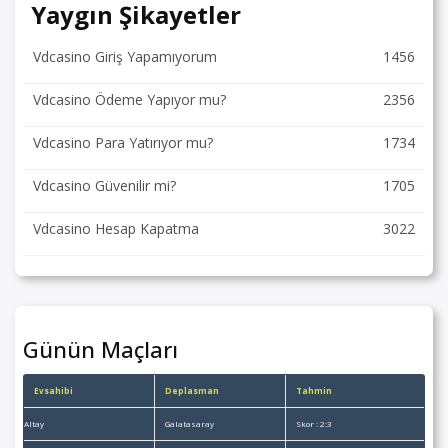
Yaygın Şikayetler
Vdcasino Giriş Yapamıyorum
1456
Vdcasino Ödeme Yapıyor mu?
2356
Vdcasino Para Yatırıyor mu?
1734
Vdcasino Güvenilir mi?
1705
Vdcasino Hesap Kapatma
3022
Günün Maçları
Evsahibi
Deplasman
Tahmin
Altay
Galatasaray
Skor : 2:3