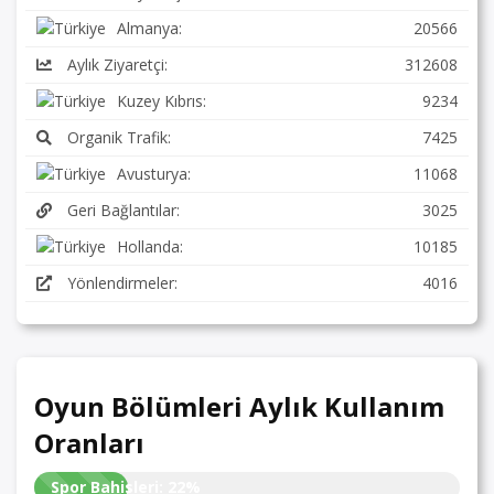
Almanya:
20566
Aylık Ziyaretçi:
312608
Kuzey Kıbrıs:
9234
Organik Trafik:
7425
Avusturya:
11068
Geri Bağlantılar:
3025
Hollanda:
10185
Yönlendirmeler:
4016
Oyun Bölümleri Aylık Kullanım
Oranları
Spor Bahisleri:
22%