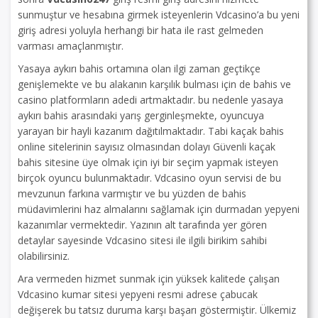
sunmuştur ve hesabına girmek isteyenlerin Vdcasino’a bu yeni
giriş adresi yoluyla herhangi bir hata ile rast gelmeden
varması amaçlanmıştır.
Yasaya aykırı bahis ortamına olan ilgi zaman geçtikçe
genişlemekte ve bu alakanın karşılık bulması için de bahis ve
casino platformların adedi artmaktadır. bu nedenle yasaya
aykırı bahis arasındaki yarış gerginleşmekte, oyuncuya
yarayan bir hayli kazanım dağıtılmaktadır. Tabi kaçak bahis
online sitelerinin sayısız olmasından dolayı Güvenli kaçak
bahis sitesine üye olmak için iyi bir seçim yapmak isteyen
birçok oyuncu bulunmaktadır. Vdcasino oyun servisi de bu
mevzunun farkına varmıştır ve bu yüzden de bahis
müdavimlerini haz almalarını sağlamak için durmadan yepyeni
kazanımlar vermektedir. Yazının alt tarafında yer gören
detaylar sayesinde Vdcasino sitesi ile ilgili birikim sahibi
olabilirsiniz.
Ara vermeden hizmet sunmak için yüksek kalitede çalışan
Vdcasino kumar sitesi yepyeni resmi adrese çabucak
değişerek bu tatsız duruma karşı başarı göstermiştir. Ülkemiz