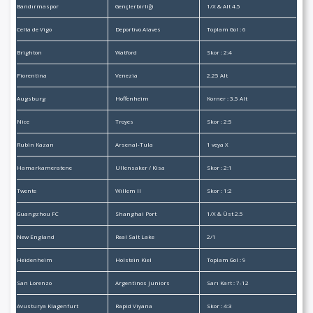
Bandırmaspor
Gençlerbirliği
1/X & Alt 4.5
Celta de Vigo
Deportivo Alaves
Toplam Gol : 6
Brighton
Watford
Skor : 2:4
Fiorentina
Venezia
2.25 Alt
Augsburg
Hoffenheim
Korner : 3.5 Alt
Nice
Troyes
Skor : 2:5
Rubin Kazan
Arsenal-Tula
1 veya X
Hamarkameratene
Ullensaker / Kisa
Skor : 2:1
Twente
Willem II
Skor : 1:2
Guangzhou FC
Shanghai Port
1/X & Üst 2.5
New England
Real Salt Lake
2/1
Heidenheim
Holstein Kiel
Toplam Gol : 9
San Lorenzo
Argentinos Juniors
Sarı Kart : 7-12
Avusturya Klagenfurt
Rapid Viyana
Skor : 4:3