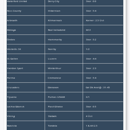
Waterford United
Derry City
Skor : 0:0
Ross County
Hibernian
Skor : 5:4
Arbroath
Kilmarnock
Korner : 2.5 Üst
Málaga
Real Valladolid
MS1
Örebro
Hammarby
Skor : 5:2
Västerås SK
Norrby
1/2
St. Gallen
Luzern
Skor : 4:4
Yverdon Sport
Winterthur
Skor : 2:3
Parma
Cremonese
Skor : 5:4
Crusaders
Glenavon
Gol Dk Aralığı : 31-45
Tijuana
Pumas UNAM
X/1
Lechia Gdansk
Piast Gliwice
Skor : 0:5
Viking
Stabæk
4 Üst
Boavista
Tondela
1 & Alt 2.5