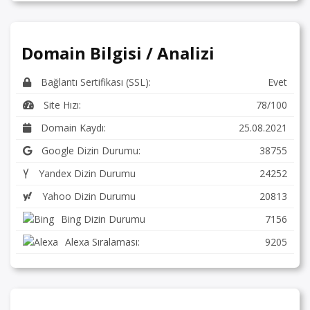
Domain Bilgisi / Analizi
Bağlantı Sertifikası (SSL):
Evet
Site Hızı:
78/100
Domain Kaydı:
25.08.2021
Google Dizin Durumu:
38755
Yandex Dizin Durumu
24252
Yahoo Dizin Durumu
20813
Bing Dizin Durumu
7156
Alexa Sıralaması:
9205