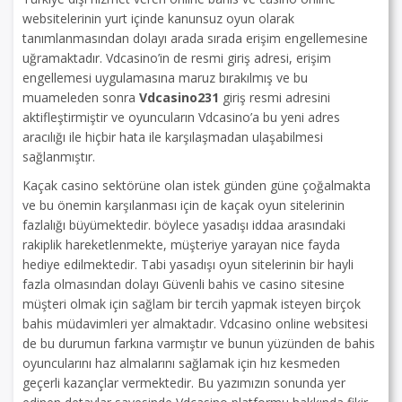
websitelerinin yurt içinde kanunsuz oyun olarak
tanımlanmasından dolayı arada sırada erişim engellemesine
uğramaktadır. Vdcasino’in de resmi giriş adresi, erişim
engellemesi uygulamasına maruz bırakılmış ve bu
muameleden sonra
Vdcasino231
giriş resmi adresini
aktifleştirmiştir ve oyuncuların Vdcasino’a bu yeni adres
aracılığı ile hiçbir hata ile karşılaşmadan ulaşabilmesi
sağlanmıştır.
Kaçak casino sektörüne olan istek günden güne çoğalmakta
ve bu önemin karşılanması için de kaçak oyun sitelerinin
fazlalığı büyümektedir. böylece yasadışı iddaa arasındaki
rakiplik hareketlenmekte, müşteriye yarayan nice fayda
hediye edilmektedir. Tabi yasadışı oyun sitelerinin bir hayli
fazla olmasından dolayı Güvenli bahis ve casino sitesine
müşteri olmak için sağlam bir tercih yapmak isteyen birçok
bahis müdavimleri yer almaktadır. Vdcasino online websitesi
de bu durumun farkına varmıştır ve bunun yüzünden de bahis
oyuncularını haz almalarını sağlamak için hız kesmeden
geçerli kazançlar vermektedir. Bu yazımızın sonunda yer