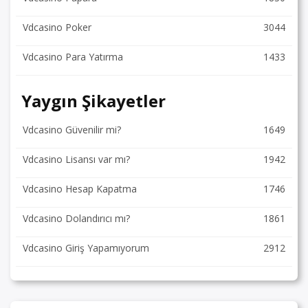
Vdcasino Poker
3044
Vdcasino Para Yatırma
1433
Yaygın Şikayetler
Vdcasino Güvenilir mi?
1649
Vdcasino Lisansı var mı?
1942
Vdcasino Hesap Kapatma
1746
Vdcasino Dolandırıcı mı?
1861
Vdcasino Giriş Yapamıyorum
2912