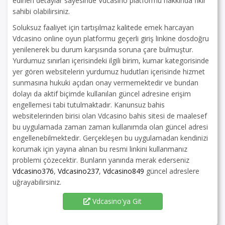
edinen detaylar sayesinde Vdcasino platformu hakkında fikir
sahibi olabilirsiniz.
Soluksuz faaliyet için tartışılmaz kalitede emek harcayan
Vdcasino online oyun platformu geçerli giriş linkine dosdoğru
yenilenerek bu durum karşısında soruna çare bulmuştur.
Yurdumuz sınırları içerisindeki ilgili birim, kumar kategorisinde
yer gören websitelerin yurdumuz hudutları içerisinde hizmet
sunmasına hukuki açıdan onay vermemektedir ve bundan
dolayı da aktif biçimde kullanılan güncel adresine erişim
engellemesi tabi tutulmaktadır. Kanunsuz bahis
websitelerinden birisi olan Vdcasino bahis sitesi de maalesef
bu uygulamada zaman zaman kullanımda olan güncel adresi
engellenebilmektedir. Gerçekleşen bu uygulamadan kendinizi
korumak için yayına alınan bu resmi linkini kullanmanız
problemi çözecektir. Bunların yanında merak ederseniz
Vdcasino376
,
Vdcasino237
,
Vdcasino849
güncel adreslere
uğrayabilirsiniz.
Vdcasino'ya Git