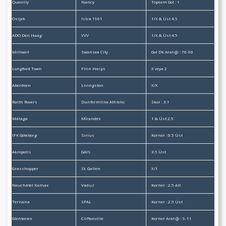
Quevilly
Nancy
Toplam Gol : 1
Osijek
Istra 1961
1/X & Üst 4.5
ADO Den Haag
VVV
1/X & Üst 4.5
Millwall
Swansea City
Gol Dk Aralığı : 76-90
Longford Town
Finn Harps
X veya 2
Aberdeen
Livingston
X/X
Raith Rovers
Dunfermline Athletic
Skor : 3:1
Málaga
Mİrandés
1 & Üst 2.5
IFK Göteborg
Sirius
Korner : 0.5 Üst
Akropolis
GAIS
3.5 Üst
Grasshopper
St. Gallen
X/1
Neuchâtel Xamax
Vaduz
Korner : 2.5 Alt
Ternana
SPAL
Korner : 2.5 Üst
Glentoran
Cliftonville
Korner Aralığı : 9-11