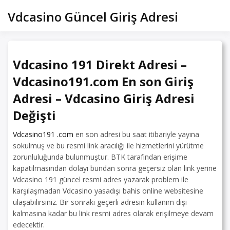
Skip
Vdcasino Güncel Giriş Adresi
to
content
Vdcasino 191 Direkt Adresi –
Vdcasino191.com En son Giriş
Adresi – Vdcasino Giriş Adresi
Değişti
Vdcasino191 .com
en son adresi bu saat itibariyle yayına
sokulmuş ve bu resmi link aracılığı ile hizmetlerini yürütme
zorunluluğunda bulunmuştur. BTK tarafından erişime
kapatılmasından dolayı bundan sonra geçersiz olan link yerine
Vdcasino 191 güncel resmi adres yazarak problem ile
karşılaşmadan Vdcasino yasadışı bahis online websitesine
ulaşabilirsiniz. Bir sonraki geçerli adresin kullanım dışı
kalmasına kadar bu link resmi adres olarak erişilmeye devam
edecektir.