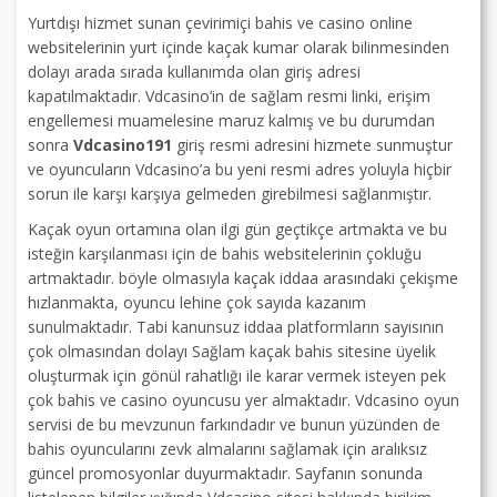
Yurtdışı hizmet sunan çevirimiçi bahis ve casino online
websitelerinin yurt içinde kaçak kumar olarak bilinmesinden
dolayı arada sırada kullanımda olan giriş adresi
kapatılmaktadır. Vdcasino’in de sağlam resmi linki, erişim
engellemesi muamelesine maruz kalmış ve bu durumdan
sonra
Vdcasino191
giriş resmi adresini hizmete sunmuştur
ve oyuncuların Vdcasino’a bu yeni resmi adres yoluyla hiçbir
sorun ile karşı karşıya gelmeden girebilmesi sağlanmıştır.
Kaçak oyun ortamına olan ilgi gün geçtikçe artmakta ve bu
isteğin karşılanması için de bahis websitelerinin çokluğu
artmaktadır. böyle olmasıyla kaçak iddaa arasındaki çekişme
hızlanmakta, oyuncu lehine çok sayıda kazanım
sunulmaktadır. Tabi kanunsuz iddaa platformların sayısının
çok olmasından dolayı Sağlam kaçak bahis sitesine üyelik
oluşturmak için gönül rahatlığı ile karar vermek isteyen pek
çok bahis ve casino oyuncusu yer almaktadır. Vdcasino oyun
servisi de bu mevzunun farkındadır ve bunun yüzünden de
bahis oyuncularını zevk almalarını sağlamak için aralıksız
güncel promosyonlar duyurmaktadır. Sayfanın sonunda