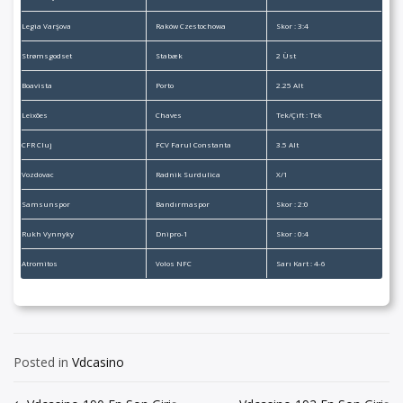
Legia Varşova
Raków Czestochowa
Skor : 3:4
Strømsgodset
Stabæk
2 Üst
Boavista
Porto
2.25 Alt
Leixões
Chaves
Tek/Çift : Tek
CFR Cluj
FCV Farul Constanta
3.5 Alt
Vozdovac
Radnik Surdulica
X/1
Samsunspor
Bandırmaspor
Skor : 2:0
Rukh Vynnyky
Dnipro-1
Skor : 0:4
Atromitos
Volos NFC
Sarı Kart : 4-6
Posted in
Vdcasino