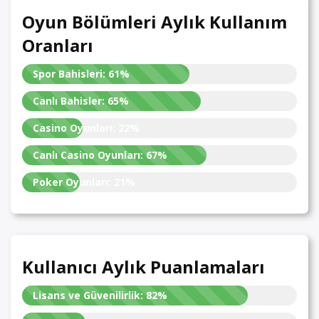
Oyun Bölümleri Aylık Kullanım
Oranları
Spor Bahisleri:
61%
Canlı Bahisler:
65%
Casino Oyunları:
22%
Canlı Casino Oyunları:
67%
Poker Oyunları:
21%
Kullanıcı Aylık Puanlamaları
Lisans ve Güvenilirlik:
82%