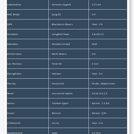
Lokomotiva
Dinamo Zagreb
3.75 Alt
NAC Breda
Jong AZ
X/X
QPR
Blackburn Rovers
Skor : 1:0
Dundalk
Longford Town
X & Alt 2.5
Aberdeen
Dundee United
MS0
Kilmarnock
Raith Rovers
X/X
Las Palmas
Tenerife
3 Üst
Djurgården
Häcken
Skor : 3:2
Norrby
Vasalund
İlk Gol : Deplasman
Basel
Lausanne Sports
X/2 & Üst 2.5
Aarau
Yverdon Sport
Korner : 1.5 Alt
Ascoli
Brescia
Korner : Çift
Cliftonville
Larne
Skor : 3:4
Guadalajara
León
2.5 Üst