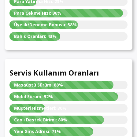
Para Yatırma Hızı:
23%
Para Çekme Hızı:
96%
Üyelik/Deneme Bonusu:
58%
Bahis Oranları:
43%
Servis Kullanım Oranları
Masaüstü Sürüm:
88%
Mobil Sürüm:
92%
Müşteri Hizmetleri:
30%
Canlı Destek Birimi:
80%
Yeni Giriş Adresi:
71%