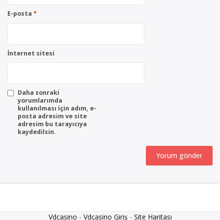
E-posta
*
İnternet sitesi
Daha sonraki
yorumlarımda
kullanılması için adım, e-
posta adresim ve site
adresim bu tarayıcıya
kaydedilsin.
Vdcasino
-
Vdcasino Giriş
-
Site Haritası