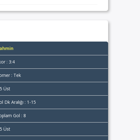
ahmin
or : 3:4
orner : Tek
.5 Üst
ol Dk Aralığı : 1-15
oplam Gol : 8
.5 Üst