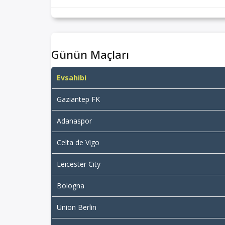
Günün Maçları
Evsahibi
Gaziantep FK
Adanaspor
Celta de Vigo
Leicester City
Bologna
Union Berlin