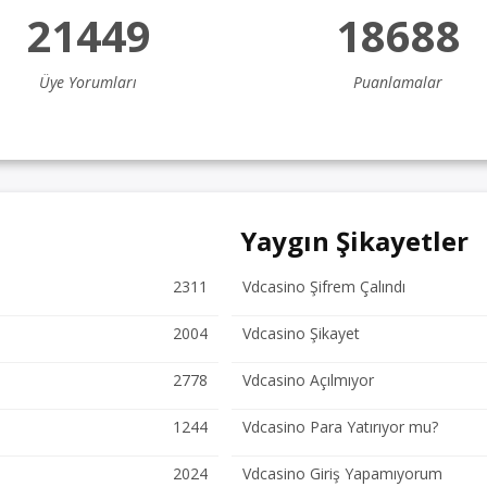
21449
18688
Üye Yorumları
Puanlamalar
Yaygın Şikayetler
2311
Vdcasino Şifrem Çalındı
2004
Vdcasino Şikayet
2778
Vdcasino Açılmıyor
1244
Vdcasino Para Yatırıyor mu?
2024
Vdcasino Giriş Yapamıyorum