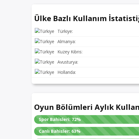
Ülke Bazlı Kullanım İstatisti
Türkiye:
Almanya:
Kuzey Kıbrıs:
Avusturya:
Hollanda:
Oyun Bölümleri Aylık Kulla
Spor Bahisleri:
72%
Canlı Bahisler:
63%